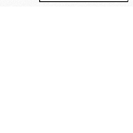
MAGOG è un gruppo editoriale che
riunisce cinque testate giornalistiche, che
oltre a produrre contenuti esclusivi e
inediti quotidiani, pubblica libri, organizza
eventi di vario genere, smuove le
coscienze, sposta le masse, spariglia le
idee.
La solitudine di Faulkner.
Dialogo con Francesco Baucia