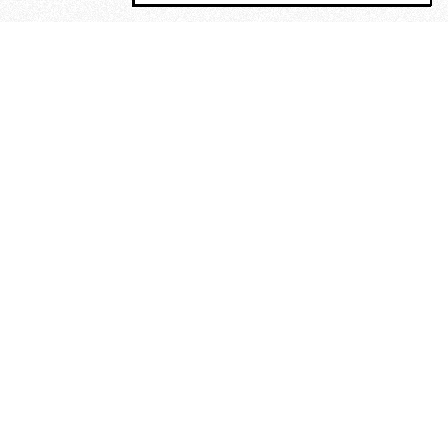
MAGOG è un gruppo editoriale che
riunisce cinque testate giornalistiche, che
oltre a produrre contenuti esclusivi e
inediti quotidiani, pubblica libri, organizza
eventi di vario genere, smuove le
coscienze, sposta le masse, spariglia le
idee.
Era lui?