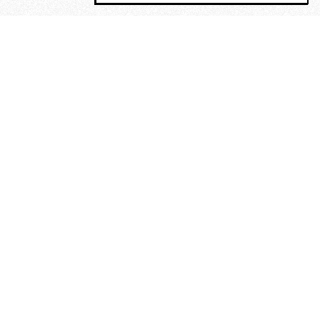
MAGOG è un gruppo editoriale che
riunisce cinque testate giornalistiche, che
oltre a produrre contenuti esclusivi e
inediti quotidiani, pubblica libri, organizza
eventi di vario genere, smuove le
coscienze, sposta le masse, spariglia le
idee.
“Scrivere è dare un senso al
soffrire”. Alchimia di Alejandra
Pizarnik