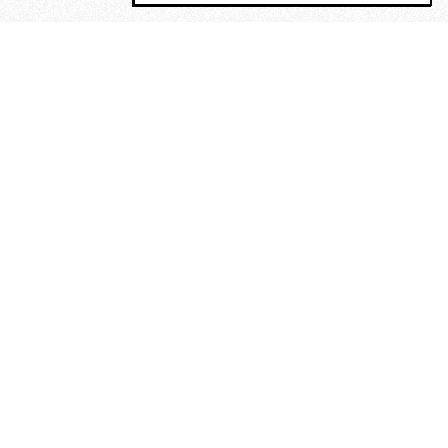
MAGOG è un gruppo editoriale che
riunisce cinque testate giornalistiche, che
oltre a produrre contenuti esclusivi e
inediti quotidiani, pubblica libri, organizza
eventi di vario genere, smuove le
coscienze, sposta le masse, spariglia le
idee.
“Scrivere è dare un senso al
soffrire”. Alchimia di Alejandra
Pizarnik