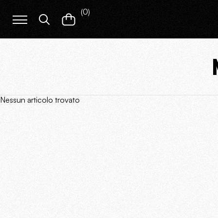
(
0
)
Nessun articolo trovato