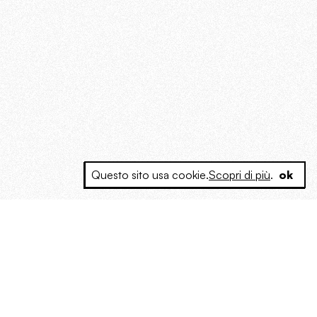
Questo sito usa cookie.
Scopri di più
.
ok
e a produrre contenuti esclusivi e inediti
posta le masse, spariglia le idee.