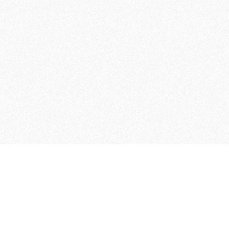
 che riunisce cinque testate giornalistiche, che oltr
rganizza eventi di vario genere, smuove le coscienze, s