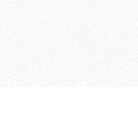
MAGOG è un gruppo editoriale
quotidiani, pubblica libri, o