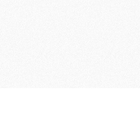
MAGOG è un gruppo editoriale
quotidiani, pubblica libri, o