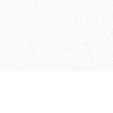
 che riunisce cinque testate giornalistiche, che oltr
rganizza eventi di vario genere, smuove le coscienze, s