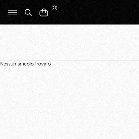
(
0
)
Nessun articolo trovato