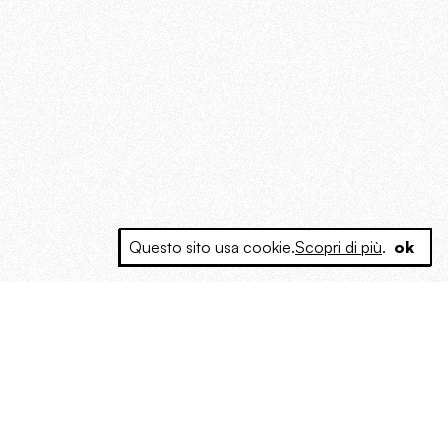
Questo sito usa cookie.
Scopri di più
.
ok
e a produrre contenuti esclusivi e inediti
posta le masse, spariglia le idee.