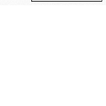
MAGOG è un gruppo editoriale che
riunisce cinque testate giornalistiche, che
oltre a produrre contenuti esclusivi e
inediti quotidiani, pubblica libri, organizza
eventi di vario genere, smuove le
coscienze, sposta le masse, spariglia le
idee.
“Vide uomini che divoravano
altri uomini” – o della ricerca
dell’armonia