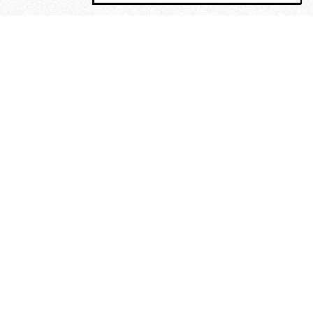
MAGOG è un gruppo editoriale che
riunisce cinque testate giornalistiche, che
oltre a produrre contenuti esclusivi e
inediti quotidiani, pubblica libri, organizza
eventi di vario genere, smuove le
coscienze, sposta le masse, spariglia le
idee.
“Un artista deve essere
reazionario”: Evelyn Waugh, lo
scrittore contro tutti