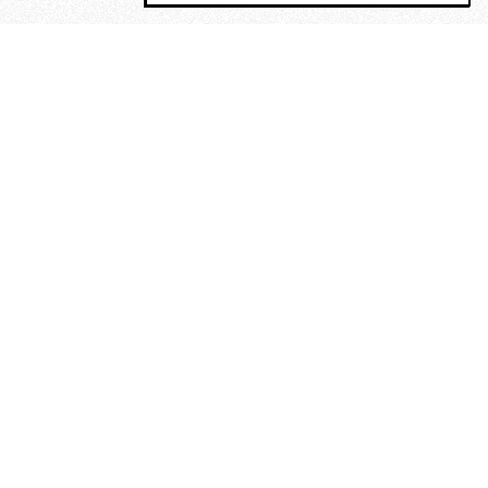
MAGOG è un gruppo editoriale che
riunisce cinque testate giornalistiche, che
oltre a produrre contenuti esclusivi e
inediti quotidiani, pubblica libri, organizza
eventi di vario genere, smuove le
coscienze, sposta le masse, spariglia le
idee.
“Vide uomini che divoravano
altri uomini” – o della ricerca
dell’armonia