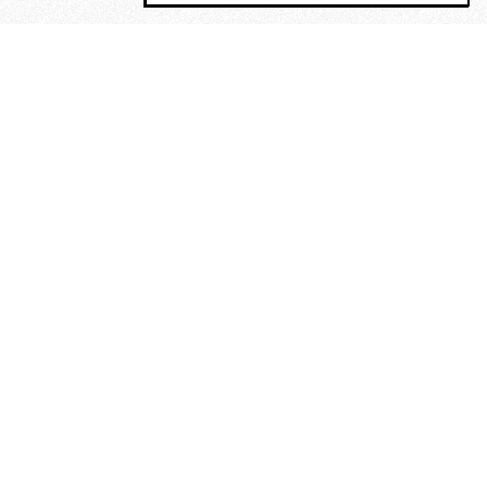
MAGOG è un gruppo editoriale che
riunisce cinque testate giornalistiche, che
oltre a produrre contenuti esclusivi e
inediti quotidiani, pubblica libri, organizza
eventi di vario genere, smuove le
coscienze, sposta le masse, spariglia le
idee.
“Vide uomini che divoravano
altri uomini” – o della ricerca
dell’armonia