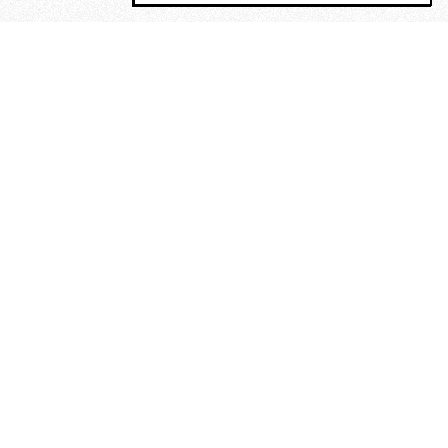
MAGOG è un gruppo editoriale che
riunisce cinque testate giornalistiche, che
oltre a produrre contenuti esclusivi e
inediti quotidiani, pubblica libri, organizza
eventi di vario genere, smuove le
coscienze, sposta le masse, spariglia le
idee.
“Scrivere è dare un senso al
soffrire”. Alchimia di Alejandra
Pizarnik