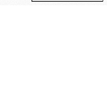
MAGOG è un gruppo editoriale che
riunisce cinque testate giornalistiche, che
oltre a produrre contenuti esclusivi e
inediti quotidiani, pubblica libri, organizza
eventi di vario genere, smuove le
coscienze, sposta le masse, spariglia le
idee.
“Vide uomini che divoravano
altri uomini” – o della ricerca
dell’armonia