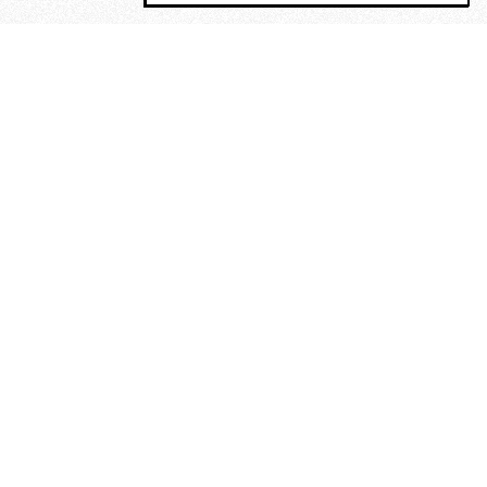
MAGOG è un gruppo editoriale che
riunisce cinque testate giornalistiche, che
oltre a produrre contenuti esclusivi e
inediti quotidiani, pubblica libri, organizza
eventi di vario genere, smuove le
coscienze, sposta le masse, spariglia le
idee.
“Vide uomini che divoravano
altri uomini” – o della ricerca
dell’armonia