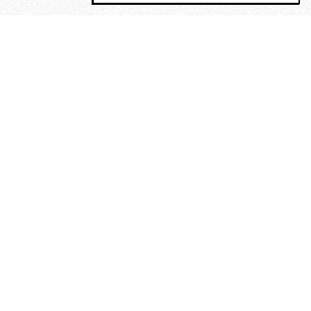
MAGOG è un gruppo editoriale che
riunisce cinque testate giornalistiche, che
oltre a produrre contenuti esclusivi e
inediti quotidiani, pubblica libri, organizza
eventi di vario genere, smuove le
coscienze, sposta le masse, spariglia le
idee.
“Scrivere è dare un senso al
soffrire”. Alchimia di Alejandra
Pizarnik