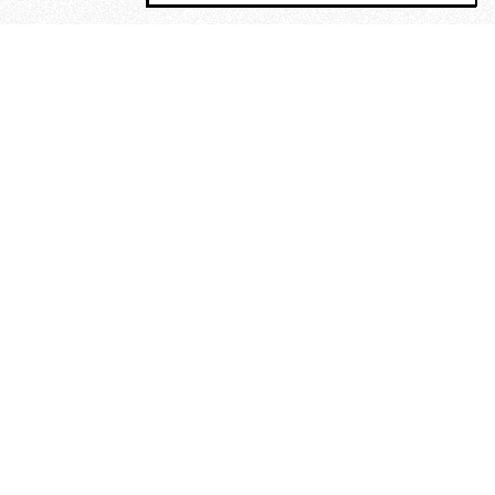
MAGOG è un gruppo editoriale che
riunisce cinque testate giornalistiche, che
oltre a produrre contenuti esclusivi e
inediti quotidiani, pubblica libri, organizza
eventi di vario genere, smuove le
coscienze, sposta le masse, spariglia le
idee.
“Vide uomini che divoravano
altri uomini” – o della ricerca
dell’armonia