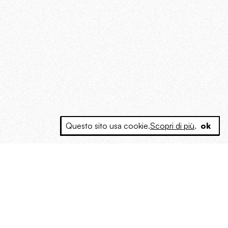
Questo sito usa cookie.
Scopri di più
.
ok
e a produrre contenuti esclusivi e inediti
posta le masse, spariglia le idee.