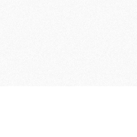
 che riunisce cinque testate giornalistiche, che oltr
rganizza eventi di vario genere, smuove le coscienze, s