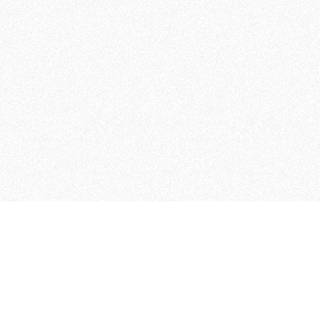
MAGOG è un gruppo editoriale
quotidiani, pubblica libri, o