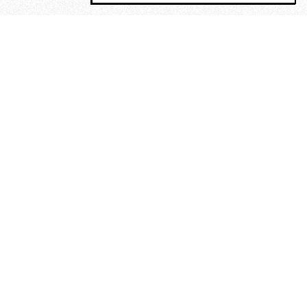
MAGOG è un gruppo editoriale che
riunisce cinque testate giornalistiche, che
oltre a produrre contenuti esclusivi e
inediti quotidiani, pubblica libri, organizza
eventi di vario genere, smuove le
coscienze, sposta le masse, spariglia le
idee.
“Vide uomini che divoravano
altri uomini” – o della ricerca
dell’armonia