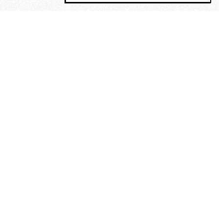
MAGOG è un gruppo editoriale che
riunisce cinque testate giornalistiche, che
oltre a produrre contenuti esclusivi e
inediti quotidiani, pubblica libri, organizza
eventi di vario genere, smuove le
coscienze, sposta le masse, spariglia le
idee.
“Nella mollica delle stelle”. Le
poesie di Maurice Chappaz, un
Rimbaud perduto in Tibet