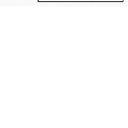
MAGOG è un gruppo editoriale che
riunisce cinque testate giornalistiche, che
oltre a produrre contenuti esclusivi e
inediti quotidiani, pubblica libri, organizza
eventi di vario genere, smuove le
coscienze, sposta le masse, spariglia le
idee.
La solitudine di Faulkner.
Dialogo con Francesco Baucia