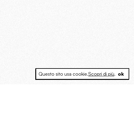
Questo sito usa cookie.
Scopri di più
.
ok
e a produrre contenuti esclusivi e inediti
posta le masse, spariglia le idee.