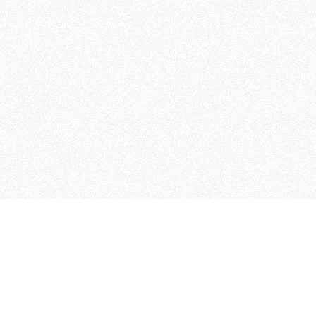
 che riunisce cinque testate giornalistiche, che oltr
rganizza eventi di vario genere, smuove le coscienze, s