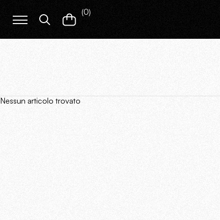
(
0
)
Nessun articolo trovato