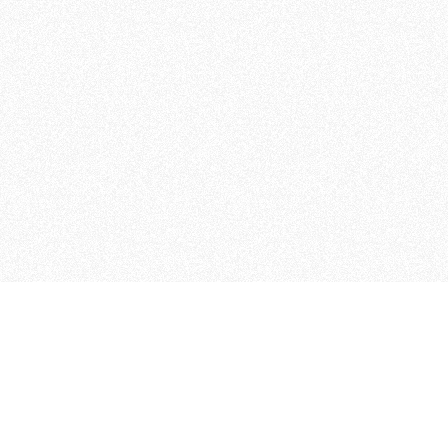
MAGOG è un gruppo editoriale
quotidiani, pubblica libri, o