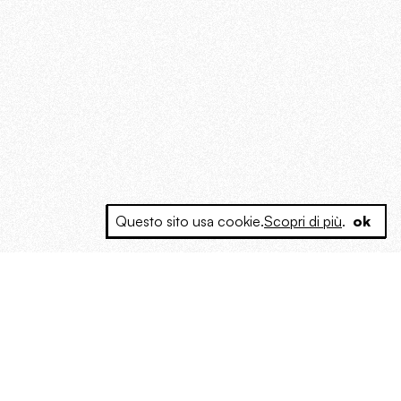
Questo sito usa cookie.
Scopri di più
.
ok
e a produrre contenuti esclusivi e inediti
posta le masse, spariglia le idee.