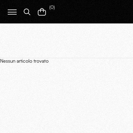
(
0
)
Nessun articolo trovato