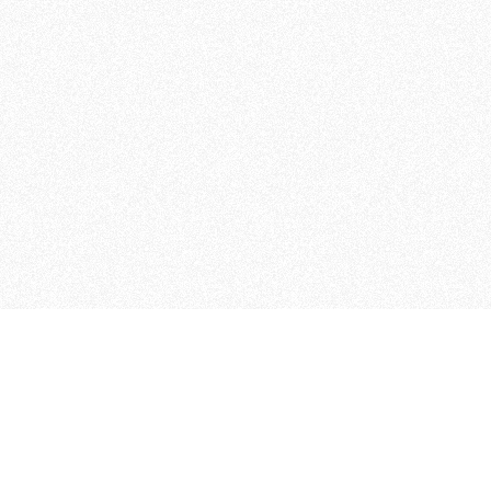
MAGOG è un gruppo editoriale
quotidiani, pubblica libri, o