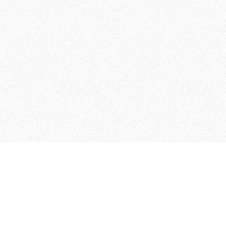
 che riunisce cinque testate giornalistiche, che oltr
rganizza eventi di vario genere, smuove le coscienze, s