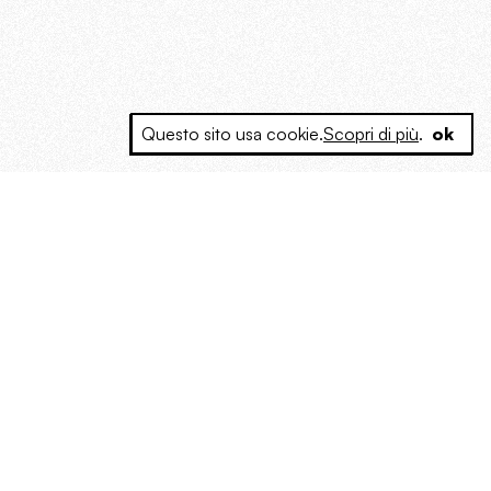
Questo sito usa cookie.
Scopri di più
.
ok
e a produrre contenuti esclusivi e inediti
posta le masse, spariglia le idee.