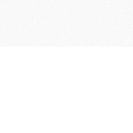
MAGOG è un gruppo editoriale
quotidiani, pubblica libri, o