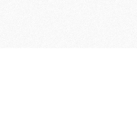
 che riunisce cinque testate giornalistiche, che oltr
rganizza eventi di vario genere, smuove le coscienze, s