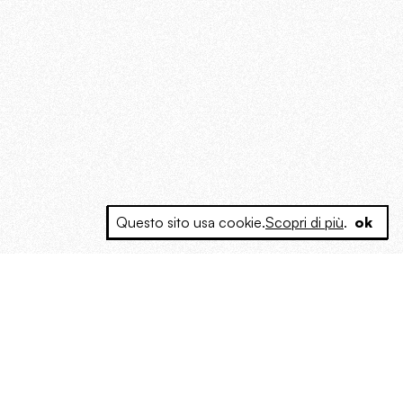
Questo sito usa cookie.
Scopri di più
.
ok
e a produrre contenuti esclusivi e inediti
posta le masse, spariglia le idee.