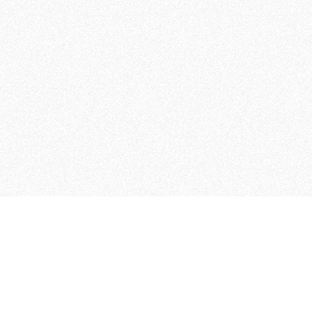
 che riunisce cinque testate giornalistiche, che oltr
rganizza eventi di vario genere, smuove le coscienze, s