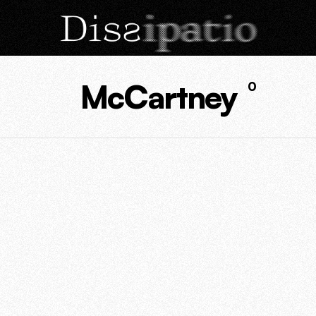
McCartney
0