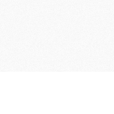
MAGOG è un gruppo editoriale
quotidiani, pubblica libri, o