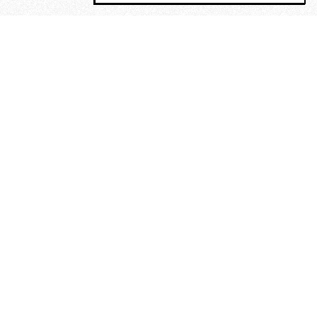
MAGOG è un gruppo editoriale che
riunisce cinque testate giornalistiche, che
oltre a produrre contenuti esclusivi e
inediti quotidiani, pubblica libri, organizza
eventi di vario genere, smuove le
coscienze, sposta le masse, spariglia le
idee.
Era lui?