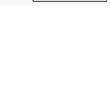
MAGOG è un gruppo editoriale che
riunisce cinque testate giornalistiche, che
oltre a produrre contenuti esclusivi e
inediti quotidiani, pubblica libri, organizza
eventi di vario genere, smuove le
coscienze, sposta le masse, spariglia le
idee.
“Vide uomini che divoravano
altri uomini” – o della ricerca
dell’armonia