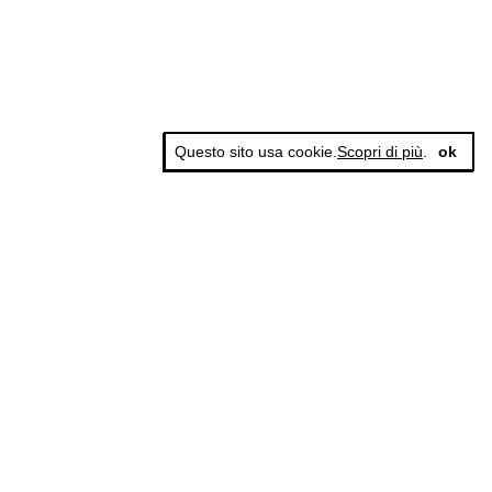
Questo sito usa cookie.
Scopri di più
.
ok
MAGOG è un gruppo editoriale che
riunisce cinque testate giornalistiche, che
oltre a produrre contenuti esclusivi e
inediti quotidiani, pubblica libri, organizza
eventi di vario genere, smuove le
coscienze, sposta le masse, spariglia le
idee.