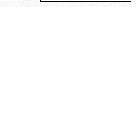
MAGOG è un gruppo editoriale che
riunisce cinque testate giornalistiche, che
oltre a produrre contenuti esclusivi e
inediti quotidiani, pubblica libri, organizza
eventi di vario genere, smuove le
coscienze, sposta le masse, spariglia le
idee.
“Un artista deve essere
reazionario”: Evelyn Waugh, lo
scrittore contro tutti