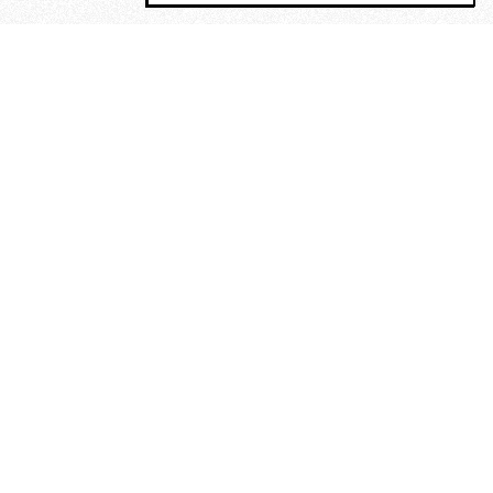
MAGOG è un gruppo editoriale che
riunisce cinque testate giornalistiche, che
oltre a produrre contenuti esclusivi e
inediti quotidiani, pubblica libri, organizza
eventi di vario genere, smuove le
coscienze, sposta le masse, spariglia le
idee.
Era lui?