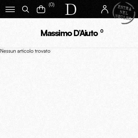
(
0
)
Massimo D’Aiuto
0
Nessun articolo trovato