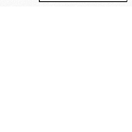
MAGOG è un gruppo editoriale che
riunisce cinque testate giornalistiche, che
oltre a produrre contenuti esclusivi e
inediti quotidiani, pubblica libri, organizza
eventi di vario genere, smuove le
coscienze, sposta le masse, spariglia le
idee.
“Nella mollica delle stelle”. Le
poesie di Maurice Chappaz, un
Rimbaud perduto in Tibet