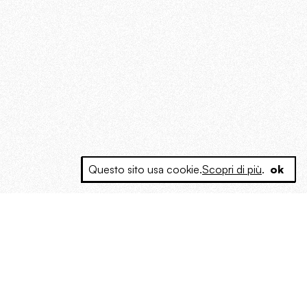
Questo sito usa cookie.
Scopri di più
.
ok
e a produrre contenuti esclusivi e inediti
posta le masse, spariglia le idee.