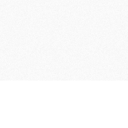
 che riunisce cinque testate giornalistiche, che oltr
rganizza eventi di vario genere, smuove le coscienze, s