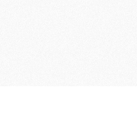
MAGOG è un gruppo editoriale
quotidiani, pubblica libri, o