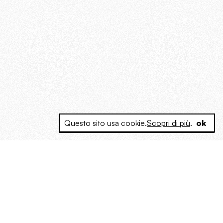
Questo sito usa cookie.
Scopri di più
.
ok
e a produrre contenuti esclusivi e inediti
posta le masse, spariglia le idee.