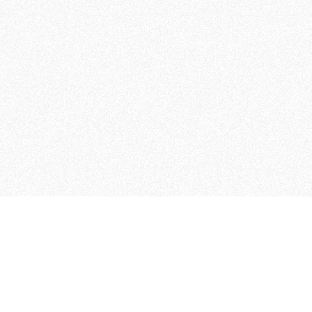
 che riunisce cinque testate giornalistiche, che oltr
rganizza eventi di vario genere, smuove le coscienze, s