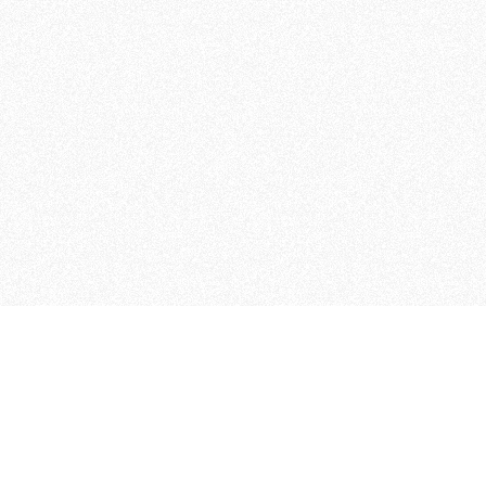
MAGOG è un gruppo editoriale
quotidiani, pubblica libri, o