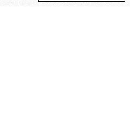
MAGOG è un gruppo editoriale che
riunisce cinque testate giornalistiche, che
oltre a produrre contenuti esclusivi e
inediti quotidiani, pubblica libri, organizza
eventi di vario genere, smuove le
coscienze, sposta le masse, spariglia le
idee.
“Un artista deve essere
reazionario”: Evelyn Waugh, lo
scrittore contro tutti