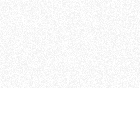
MAGOG è un gruppo editoriale
quotidiani, pubblica libri, o