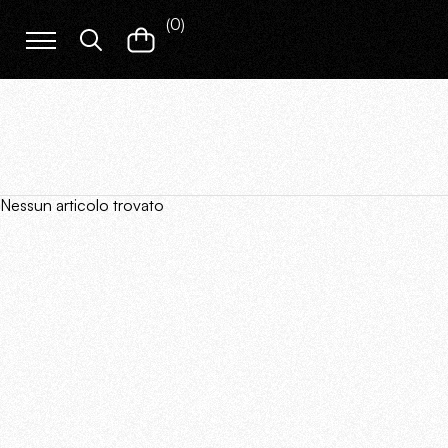
(
0
)
Nessun articolo trovato