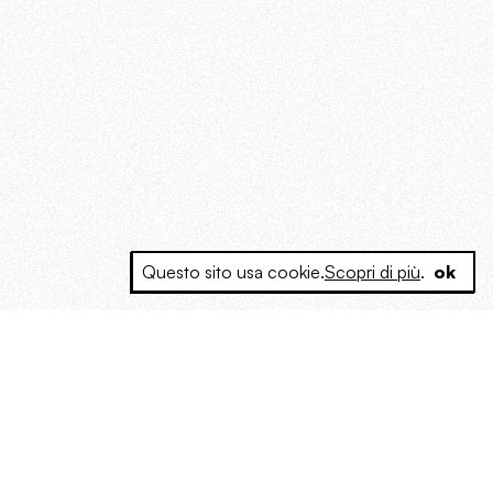
Questo sito usa cookie.
Scopri di più
.
ok
e a produrre contenuti esclusivi e inediti
posta le masse, spariglia le idee.