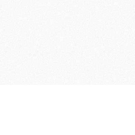
 che riunisce cinque testate giornalistiche, che oltr
rganizza eventi di vario genere, smuove le coscienze, s