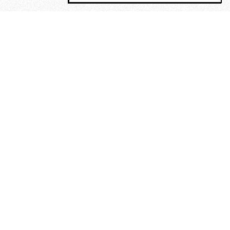
MAGOG è un gruppo editoriale che
riunisce cinque testate giornalistiche, che
oltre a produrre contenuti esclusivi e
inediti quotidiani, pubblica libri, organizza
eventi di vario genere, smuove le
coscienze, sposta le masse, spariglia le
idee.
“Un artista deve essere
reazionario”: Evelyn Waugh, lo
scrittore contro tutti