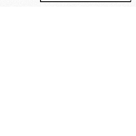
MAGOG è un gruppo editoriale che
riunisce cinque testate giornalistiche, che
oltre a produrre contenuti esclusivi e
inediti quotidiani, pubblica libri, organizza
eventi di vario genere, smuove le
coscienze, sposta le masse, spariglia le
idee.
“Vide uomini che divoravano
altri uomini” – o della ricerca
dell’armonia