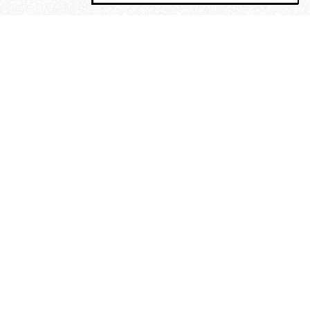
MAGOG è un gruppo editoriale che
riunisce cinque testate giornalistiche, che
oltre a produrre contenuti esclusivi e
inediti quotidiani, pubblica libri, organizza
eventi di vario genere, smuove le
coscienze, sposta le masse, spariglia le
idee.
“Scrivere è dare un senso al
soffrire”. Alchimia di Alejandra
Pizarnik