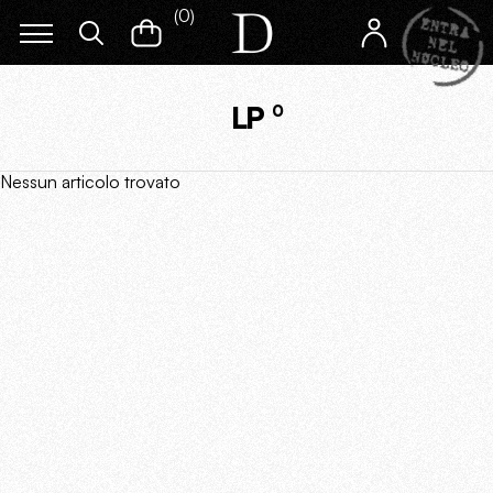
(
0
)
LP
0
Nessun articolo trovato