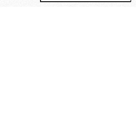
MAGOG è un gruppo editoriale che
riunisce cinque testate giornalistiche, che
oltre a produrre contenuti esclusivi e
inediti quotidiani, pubblica libri, organizza
eventi di vario genere, smuove le
coscienze, sposta le masse, spariglia le
idee.
“Vide uomini che divoravano
altri uomini” – o della ricerca
dell’armonia