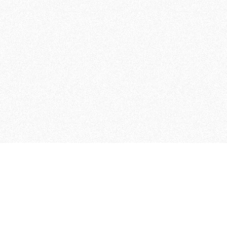
 che riunisce cinque testate giornalistiche, che oltr
rganizza eventi di vario genere, smuove le coscienze, s