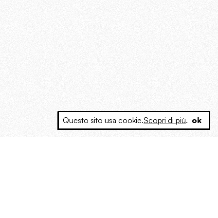
Questo sito usa cookie.
Scopri di più
.
ok
e a produrre contenuti esclusivi e inediti
posta le masse, spariglia le idee.