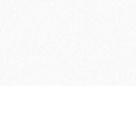
MAGOG è un gruppo editoriale
quotidiani, pubblica libri, o