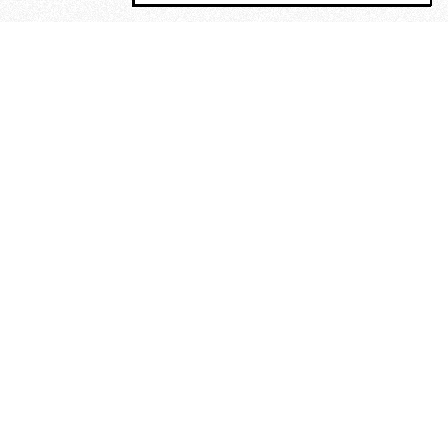
MAGOG è un gruppo editoriale che
riunisce cinque testate giornalistiche, che
oltre a produrre contenuti esclusivi e
inediti quotidiani, pubblica libri, organizza
eventi di vario genere, smuove le
coscienze, sposta le masse, spariglia le
idee.
Era lui?