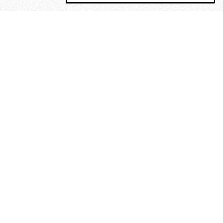
MAGOG è un gruppo editoriale che
riunisce cinque testate giornalistiche, che
oltre a produrre contenuti esclusivi e
inediti quotidiani, pubblica libri, organizza
eventi di vario genere, smuove le
coscienze, sposta le masse, spariglia le
idee.
“Scrivere è dare un senso al
soffrire”. Alchimia di Alejandra
Pizarnik