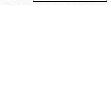
MAGOG è un gruppo editoriale che
riunisce cinque testate giornalistiche, che
oltre a produrre contenuti esclusivi e
inediti quotidiani, pubblica libri, organizza
eventi di vario genere, smuove le
coscienze, sposta le masse, spariglia le
idee.
La solitudine di Faulkner.
Dialogo con Francesco Baucia