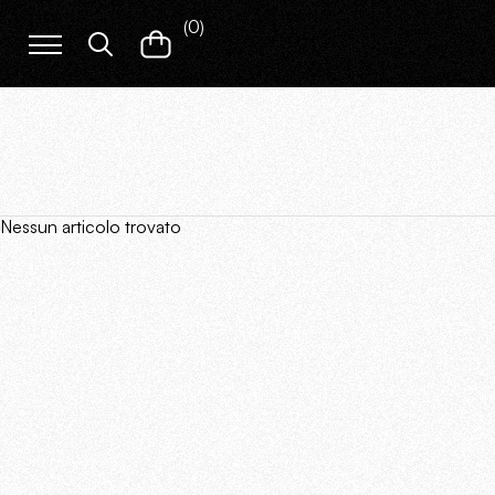
(
0
)
Nessun articolo trovato