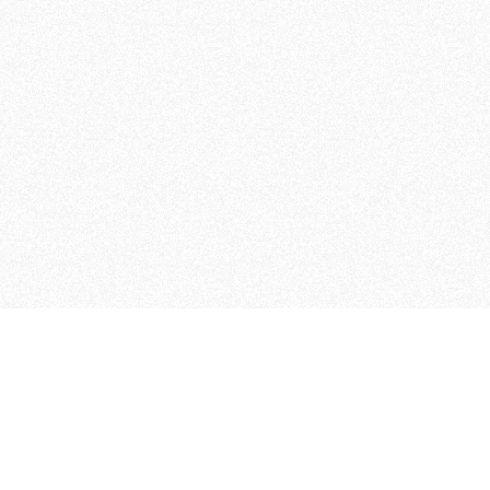
MAGOG è un gruppo editoriale
quotidiani, pubblica libri, o