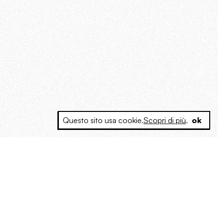
Questo sito usa cookie.
Scopri di più
.
ok
e a produrre contenuti esclusivi e inediti
posta le masse, spariglia le idee.