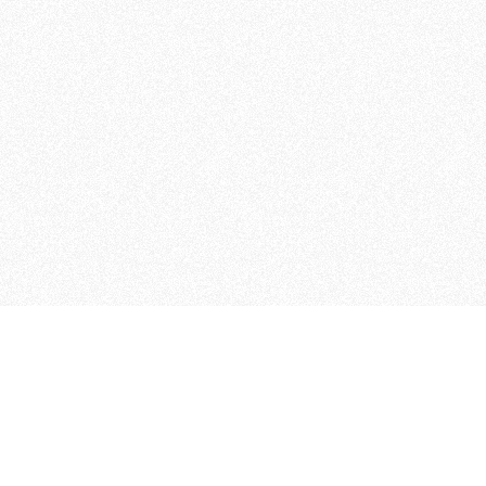
 che riunisce cinque testate giornalistiche, che oltr
rganizza eventi di vario genere, smuove le coscienze, s