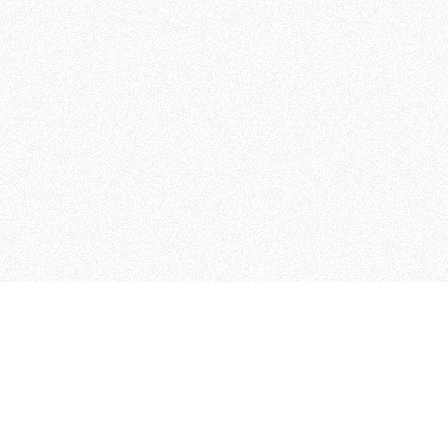
 che riunisce cinque testate giornalistiche, che oltr
rganizza eventi di vario genere, smuove le coscienze, s