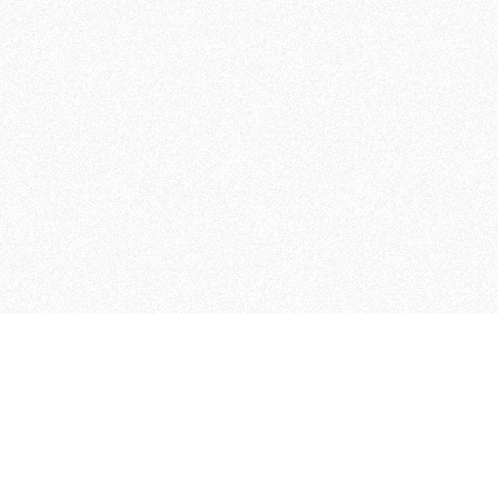
MAGOG è un gruppo editoriale
quotidiani, pubblica libri, o