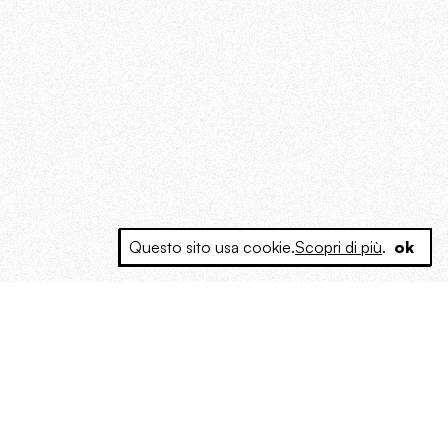
Questo sito usa cookie.
Scopri di più
.
ok
e a produrre contenuti esclusivi e inediti
posta le masse, spariglia le idee.