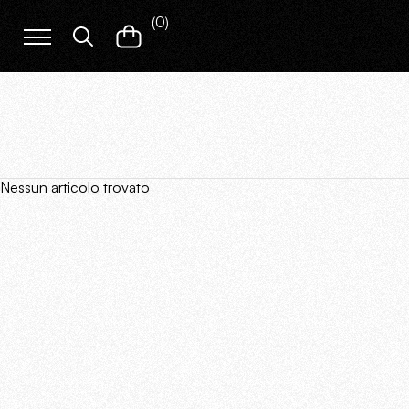
(
0
)
Nessun articolo trovato