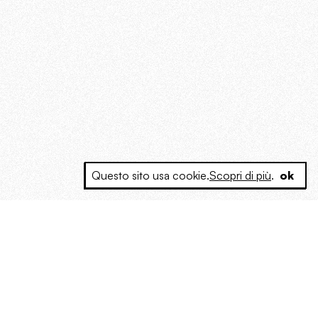
Questo sito usa cookie.
Scopri di più
.
ok
e a produrre contenuti esclusivi e inediti
posta le masse, spariglia le idee.