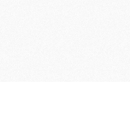
MAGOG è un gruppo editoriale
quotidiani, pubblica libri, o