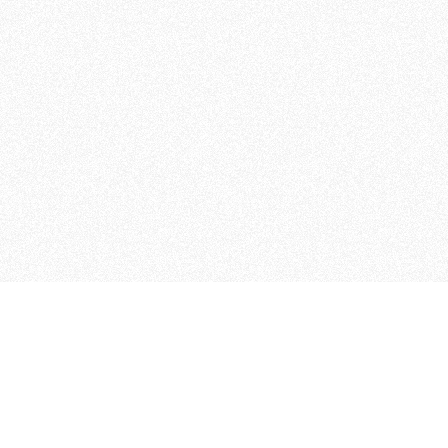
 che riunisce cinque testate giornalistiche, che oltr
rganizza eventi di vario genere, smuove le coscienze, s