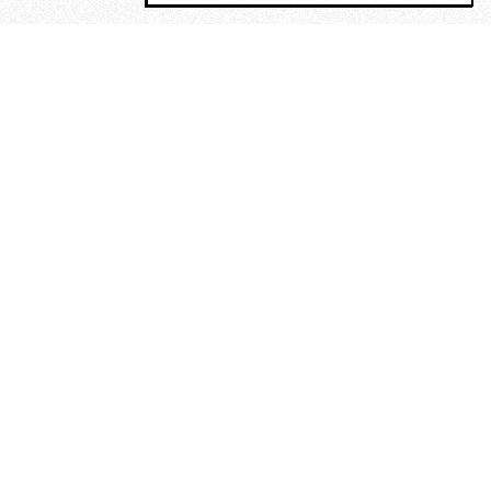
MAGOG è un gruppo editoriale che
riunisce cinque testate giornalistiche, che
oltre a produrre contenuti esclusivi e
inediti quotidiani, pubblica libri, organizza
eventi di vario genere, smuove le
coscienze, sposta le masse, spariglia le
idee.
“Un artista deve essere
reazionario”: Evelyn Waugh, lo
scrittore contro tutti