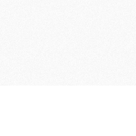
MAGOG è un gruppo editoriale
quotidiani, pubblica libri, o