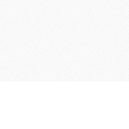
 che riunisce cinque testate giornalistiche, che oltr
rganizza eventi di vario genere, smuove le coscienze, s