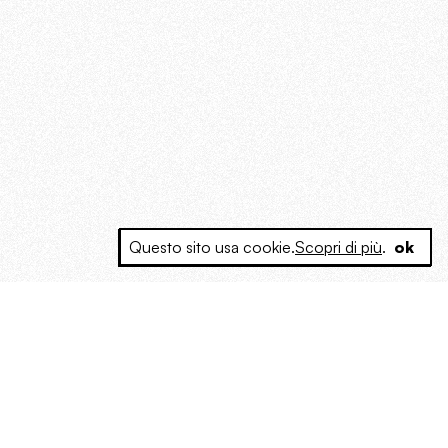
Questo sito usa cookie.
Scopri di più
.
ok
e a produrre contenuti esclusivi e inediti
posta le masse, spariglia le idee.