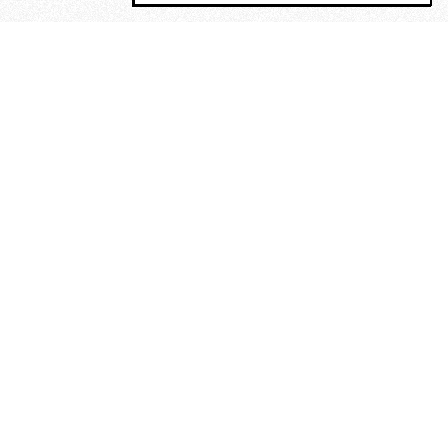
MAGOG è un gruppo editoriale che
riunisce cinque testate giornalistiche, che
oltre a produrre contenuti esclusivi e
inediti quotidiani, pubblica libri, organizza
eventi di vario genere, smuove le
coscienze, sposta le masse, spariglia le
idee.
“Vide uomini che divoravano
altri uomini” – o della ricerca
dell’armonia