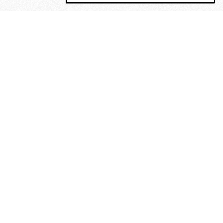
MAGOG è un gruppo editoriale che
riunisce cinque testate giornalistiche, che
oltre a produrre contenuti esclusivi e
inediti quotidiani, pubblica libri, organizza
eventi di vario genere, smuove le
coscienze, sposta le masse, spariglia le
idee.
“Vide uomini che divoravano
altri uomini” – o della ricerca
dell’armonia