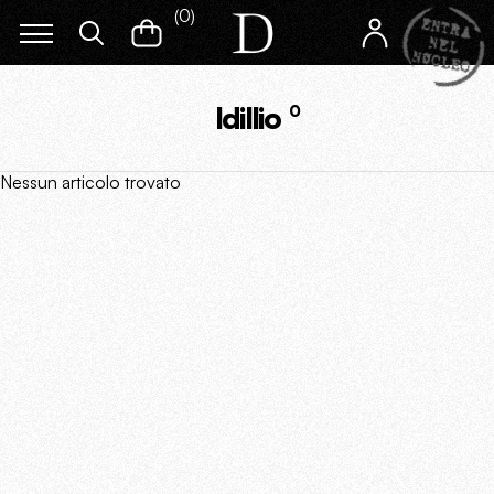
(
0
)
Idillio
0
Nessun articolo trovato