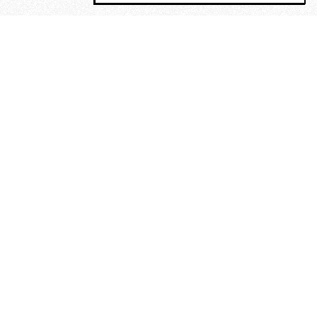
MAGOG è un gruppo editoriale che
riunisce cinque testate giornalistiche, che
oltre a produrre contenuti esclusivi e
inediti quotidiani, pubblica libri, organizza
eventi di vario genere, smuove le
coscienze, sposta le masse, spariglia le
idee.
“Vide uomini che divoravano
altri uomini” – o della ricerca
dell’armonia