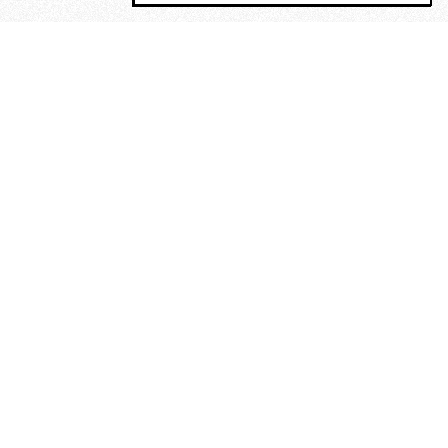
MAGOG è un gruppo editoriale che
riunisce cinque testate giornalistiche, che
oltre a produrre contenuti esclusivi e
inediti quotidiani, pubblica libri, organizza
eventi di vario genere, smuove le
coscienze, sposta le masse, spariglia le
idee.
“Scrivere è dare un senso al
soffrire”. Alchimia di Alejandra
Pizarnik